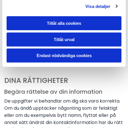
supportpersonal i vårt IT-system.
Visa detaljer
Vid beställning av delar från bildemontering som inte
igår i MärkesDemo lämnas kunduppgifter endast ut i
Tillåt alla cookies
syfte att leverera de beställda delarna till dig som
kund.
Tillåt urval
Kunduppgifter kan vid försäkringsärenden delas med
det försäkringsbolag där bilen är försäkrad samt den
Endast nödvändiga cookies
för skadan ansvariga verkstaden.
DINA RÄTTIGHETER
Begära rättelse av din information
De uppgifter vi behandlar om dig ska vara korrekta.
Om du ändå upptäcker någonting som är felaktigt
eller om du exempelvis bytt namn, flyttat eller på
annat sätt ändrat din kontaktinformation har du rätt