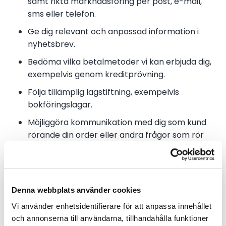
samt rikta marknadsföring per post, e-mail,
sms eller telefon.
Ge dig relevant och anpassad information i
nyhetsbrev.
Bedöma vilka betalmetoder vi kan erbjuda dig,
exempelvis genom kreditprövning.
Följa tillämplig lagstiftning, exempelvis
bokföringslagar.
Möjliggöra kommunikation med dig som kund
rörande din order eller andra frågor som rör
våra tjänster.
VAD GÖR VI MED INFORMATIONEN?
Denna webbplats använder cookies
Kunduppgifter lagras i den centrala kunddatabasen
Vi använder enhetsidentifierare för att anpassa innehållet
för affärssystemet Fenix. Kunddatabasen delas av de
och annonserna till användarna, tillhandahålla funktioner